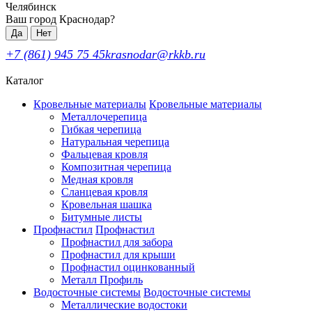
Челябинск
Ваш город Краснодар?
Да
Нет
+7 (861) 945 75 45
krasnodar@rkkb.ru
Каталог
Кровельные материалы
Кровельные материалы
Металлочерепица
Гибкая черепица
Натуральная черепица
Фальцевая кровля
Композитная черепица
Медная кровля
Сланцевая кровля
Кровельная шашка
Битумные листы
Профнастил
Профнастил
Профнастил для забора
Профнастил для крыши
Профнастил оцинкованный
Металл Профиль
Водосточные системы
Водосточные системы
Металлические водостоки