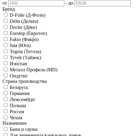
от
-
до
Бренд
D-Folie (Д-Фоли)
Delta (Дельта)
Docke (Дёке)
Eurotop (Евротоп)
Fakro (Факро)
Juta (Юта)
Tegola (Тегола)
Tyvek (Тайвек)
Изоспан
Металл Профиль (МП)
Ондутис
Страна производства
Беларусь
Германия
Люксембург
Польша
Россия
Чехия
Назначение
Бани и сауны
Для деревянных/каркасных домов