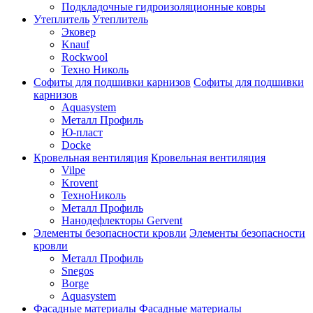
Подкладочные гидроизоляционные ковры
Утеплитель
Утеплитель
Эковер
Knauf
Rockwool
Техно Николь
Софиты для подшивки карнизов
Софиты для подшивки
карнизов
Aquasystem
Металл Профиль
Ю-пласт
Docke
Кровельная вентиляция
Кровельная вентиляция
Vilpe
Krovent
ТехноНиколь
Металл Профиль
Нанодефлекторы Gervent
Элементы безопасности кровли
Элементы безопасности
кровли
Металл Профиль
Snegos
Borge
Aquasystem
Фасадные материалы
Фасадные материалы