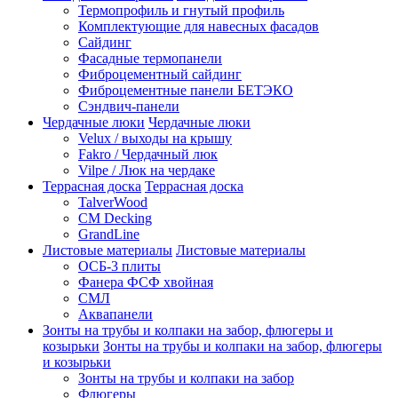
Термопрофиль и гнутый профиль
Комплектующие для навесных фасадов
Сайдинг
Фасадные термопанели
Фиброцементный сайдинг
Фиброцементные панели БЕТЭКО
Сэндвич-панели
Чердачные люки
Чердачные люки
Velux / выходы на крышу
Fakro / Чердачный люк
Vilpe / Люк на чердаке
Террасная доска
Террасная доска
TalverWood
CM Decking
GrandLine
Листовые материалы
Листовые материалы
ОСБ-3 плиты
Фанера ФСФ хвойная
СМЛ
Аквапанели
Зонты на трубы и колпаки на забор, флюгеры и
козырьки
Зонты на трубы и колпаки на забор, флюгеры
и козырьки
Зонты на трубы и колпаки на забор
Флюгеры