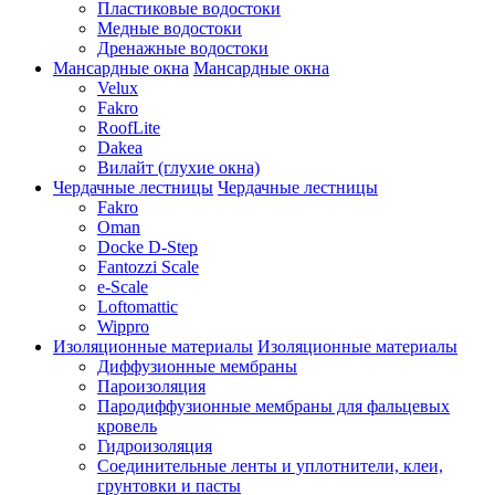
Пластиковые водостоки
Медные водостоки
Дренажные водостоки
Мансардные окна
Мансардные окна
Velux
Fakro
RoofLite
Dakea
Вилайт (глухие окна)
Чердачные лестницы
Чердачные лестницы
Fakro
Oman
Docke D-Step
Fantozzi Scale
e-Scale
Loftomattic
Wippro
Изоляционные материалы
Изоляционные материалы
Диффузионные мембраны
Пароизоляция
Пародиффузионные мембраны для фальцевых
кровель
Гидроизоляция
Соединительные ленты и уплотнители, клеи,
грунтовки и пасты