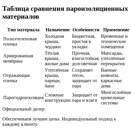
Таблица сравнения пароизоляционных
материалов
Тип материала
Назначение
Особенности
Применение
Холодная
Бюджетная,
Временные и
Полиэтиленовая
крыша,
простая в
технические
пленка
чердаки
укладке
помещения
Тёплая
Прочная,
Мансарды,
Армированная
крыша,
влагостойкая,
утеплённые
мембрана
жилые дома
долговечная
перекрытия
Утеплённая
Сохраняет
Ванные
Отражающая
крыша,
тепло,
комнаты,
пленка
парные,
защищает от
каркасные
бани
пара
дома
Многослойны
Сложные
Защищает от
Парогидроизоляция
кровельные
конструкции
пара и влаги
системы
Официальный дилер
Обеспечиваем лучшие цены. Индивидуальный подход к
каждому клиенту.