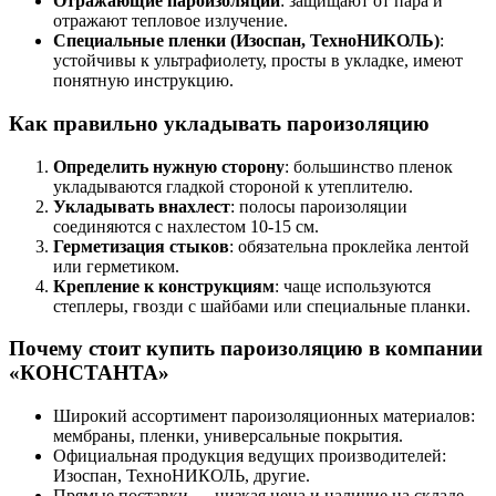
Отражающие пароизоляции
: защищают от пара и
отражают тепловое излучение.
Специальные пленки (Изоспан, ТехноНИКОЛЬ)
:
устойчивы к ультрафиолету, просты в укладке, имеют
понятную инструкцию.
Как правильно укладывать пароизоляцию
Определить нужную сторону
: большинство пленок
укладываются гладкой стороной к утеплителю.
Укладывать внахлест
: полосы пароизоляции
соединяются с нахлестом 10-15 см.
Герметизация стыков
: обязательна проклейка лентой
или герметиком.
Крепление к конструкциям
: чаще используются
степлеры, гвозди с шайбами или специальные планки.
Почему стоит купить пароизоляцию в компании
«КОНСТАНТА»
Широкий ассортимент пароизоляционных материалов:
мембраны, пленки, универсальные покрытия.
Официальная продукция ведущих производителей:
Изоспан, ТехноНИКОЛЬ, другие.
Прямые поставки — низкая цена и наличие на складе.