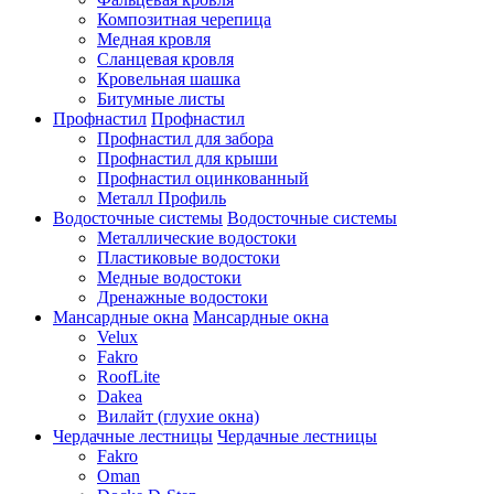
Композитная черепица
Медная кровля
Сланцевая кровля
Кровельная шашка
Битумные листы
Профнастил
Профнастил
Профнастил для забора
Профнастил для крыши
Профнастил оцинкованный
Металл Профиль
Водосточные системы
Водосточные системы
Металлические водостоки
Пластиковые водостоки
Медные водостоки
Дренажные водостоки
Мансардные окна
Мансардные окна
Velux
Fakro
RoofLite
Dakea
Вилайт (глухие окна)
Чердачные лестницы
Чердачные лестницы
Fakro
Oman