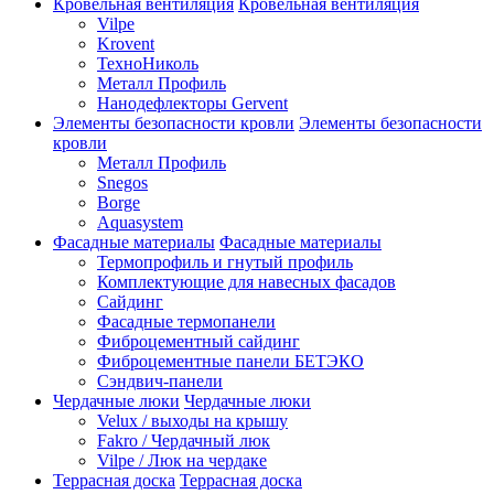
Кровельная вентиляция
Кровельная вентиляция
Vilpe
Krovent
ТехноНиколь
Металл Профиль
Нанодефлекторы Gervent
Элементы безопасности кровли
Элементы безопасности
кровли
Металл Профиль
Snegos
Borge
Aquasystem
Фасадные материалы
Фасадные материалы
Термопрофиль и гнутый профиль
Комплектующие для навесных фасадов
Сайдинг
Фасадные термопанели
Фиброцементный сайдинг
Фиброцементные панели БЕТЭКО
Сэндвич-панели
Чердачные люки
Чердачные люки
Velux / выходы на крышу
Fakro / Чердачный люк
Vilpe / Люк на чердаке
Террасная доска
Террасная доска