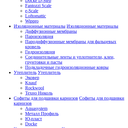
Docke D-Step
Fantozzi Scale
e-Scale
Loftomattic
Wippro
Изоляционные материалы
Изоляционные материалы
Диффузионные мембраны
Пароизоляция
Пародиффузионные мембраны для фальцевых
кровель
Гидроизоляция
Соединительные ленты и уплотнители, клеи,
грунтовки и пасты
Подкладочные гидроизоляционные ковры
Утеплитель
Утеплитель
Эковер
Knauf
Rockwool
Техно Николь
Софиты для подшивки карнизов
Софиты для подшивки
карнизов
Aquasystem
Металл Профиль
Ю-пласт
Docke