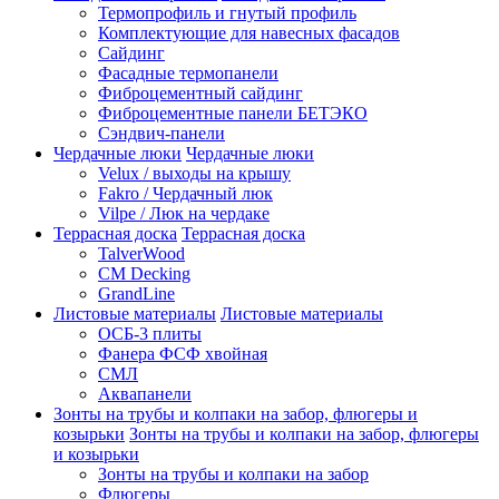
Термопрофиль и гнутый профиль
Комплектующие для навесных фасадов
Сайдинг
Фасадные термопанели
Фиброцементный сайдинг
Фиброцементные панели БЕТЭКО
Сэндвич-панели
Чердачные люки
Чердачные люки
Velux / выходы на крышу
Fakro / Чердачный люк
Vilpe / Люк на чердаке
Террасная доска
Террасная доска
TalverWood
CM Decking
GrandLine
Листовые материалы
Листовые материалы
ОСБ-3 плиты
Фанера ФСФ хвойная
СМЛ
Аквапанели
Зонты на трубы и колпаки на забор, флюгеры и
козырьки
Зонты на трубы и колпаки на забор, флюгеры
и козырьки
Зонты на трубы и колпаки на забор
Флюгеры