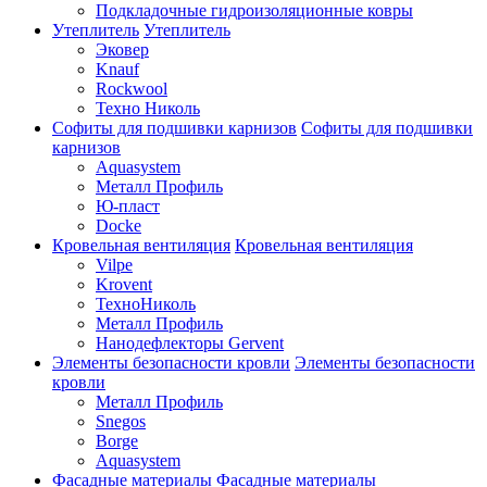
Подкладочные гидроизоляционные ковры
Утеплитель
Утеплитель
Эковер
Knauf
Rockwool
Техно Николь
Софиты для подшивки карнизов
Софиты для подшивки
карнизов
Aquasystem
Металл Профиль
Ю-пласт
Docke
Кровельная вентиляция
Кровельная вентиляция
Vilpe
Krovent
ТехноНиколь
Металл Профиль
Нанодефлекторы Gervent
Элементы безопасности кровли
Элементы безопасности
кровли
Металл Профиль
Snegos
Borge
Aquasystem
Фасадные материалы
Фасадные материалы