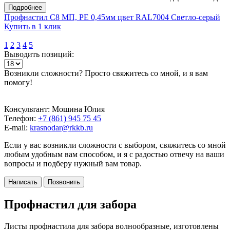
Подробнее
Профнастил С8 МП, PE 0,45мм цвет RAL7004 Светло-серый
Купить в 1 клик
1
2
3
4
5
Выводить позиций:
Возникли сложности? Просто свяжитесь со мной, и я вам
помогу!
Консультант: Мошина Юлия
Телефон:
+7 (861) 945 75 45
E-mail:
krasnodar@rkkb.ru
Если у вас возникли сложности с выбором, свяжитесь со мной
любым удобным вам способом, и я с радостью отвечу на ваши
вопросы и подберу нужный вам товар.
Написать
Позвонить
Профнастил для забора
Листы профнастила для забора волнообразные, изготовлены