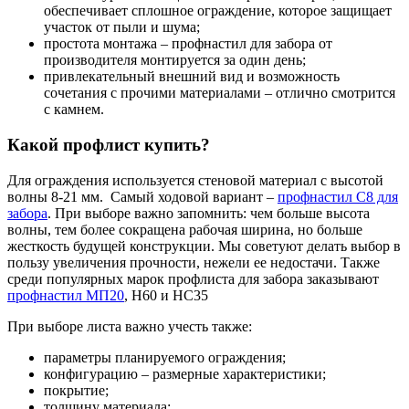
обеспечивает сплошное ограждение, которое защищает
участок от пыли и шума;
простота монтажа – профнастил для забора от
производителя монтируется за один день;
привлекательный внешний вид и возможность
сочетания с прочими материалами – отлично смотрится
с камнем.
Какой профлист купить?
Для ограждения используется стеновой материал с высотой
волны 8-21 мм. Самый ходовой вариант –
профнастил С8 для
забора
. При выборе важно запомнить: чем больше высота
волны, тем более сокращена рабочая ширина, но больше
жесткость будущей конструкции. Мы советуют делать выбор в
пользу увеличения прочности, нежели ее недостачи. Также
среди популярных марок профлиста для забора заказывают
профнастил МП20
, Н60 и НС35
При выборе листа важно учесть также:
параметры планируемого ограждения;
конфигурацию – размерные характеристики;
покрытие;
толщину материала;