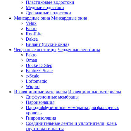
Пластиковые водостоки
Медные водостоки
Дренажные водостоки
Мансардные окна
Мансардные окна
Velux
Fakro
RoofLite
Dakea
Вилайт (глухие окна)
Чердачные лестницы
Чердачные лестницы
Fakro
Oman
Docke D-Step
Fantozzi Scale
e-Scale
Loftomattic
Wippro
Изоляционные материалы
Изоляционные материалы
Диффузионные мембраны
Пароизоляция
Пародиффузионные мембраны для фальцевых
кровель
Гидроизоляция
Соединительные ленты и уплотнители, клеи,
грунтовки и пасты