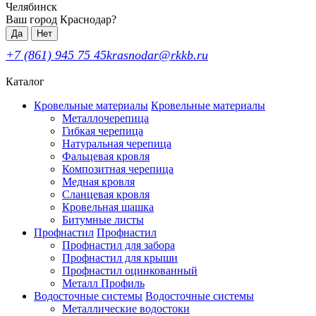
Челябинск
Ваш город Краснодар?
Да
Нет
+7 (861) 945 75 45
krasnodar@rkkb.ru
Каталог
Кровельные материалы
Кровельные материалы
Металлочерепица
Гибкая черепица
Натуральная черепица
Фальцевая кровля
Композитная черепица
Медная кровля
Сланцевая кровля
Кровельная шашка
Битумные листы
Профнастил
Профнастил
Профнастил для забора
Профнастил для крыши
Профнастил оцинкованный
Металл Профиль
Водосточные системы
Водосточные системы
Металлические водостоки