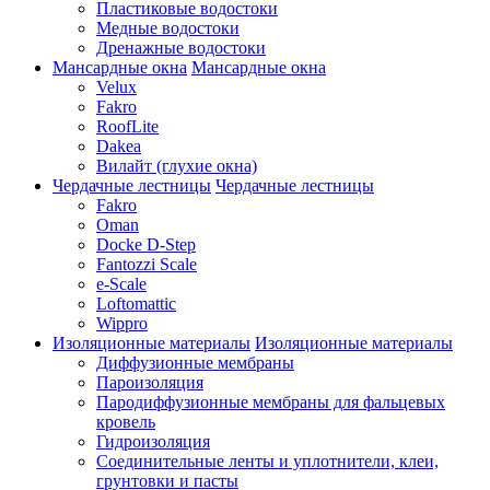
Пластиковые водостоки
Медные водостоки
Дренажные водостоки
Мансардные окна
Мансардные окна
Velux
Fakro
RoofLite
Dakea
Вилайт (глухие окна)
Чердачные лестницы
Чердачные лестницы
Fakro
Oman
Docke D-Step
Fantozzi Scale
e-Scale
Loftomattic
Wippro
Изоляционные материалы
Изоляционные материалы
Диффузионные мембраны
Пароизоляция
Пародиффузионные мембраны для фальцевых
кровель
Гидроизоляция
Соединительные ленты и уплотнители, клеи,
грунтовки и пасты