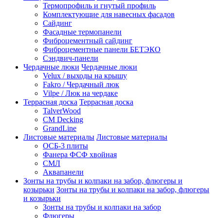
Термопрофиль и гнутый профиль
Комплектующие для навесных фасадов
Сайдинг
Фасадные термопанели
Фиброцементный сайдинг
Фиброцементные панели БЕТЭКО
Сэндвич-панели
Чердачные люки
Чердачные люки
Velux / выходы на крышу
Fakro / Чердачный люк
Vilpe / Люк на чердаке
Террасная доска
Террасная доска
TalverWood
CM Decking
GrandLine
Листовые материалы
Листовые материалы
ОСБ-3 плиты
Фанера ФСФ хвойная
СМЛ
Аквапанели
Зонты на трубы и колпаки на забор, флюгеры и
козырьки
Зонты на трубы и колпаки на забор, флюгеры
и козырьки
Зонты на трубы и колпаки на забор
Флюгеры