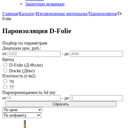
Защитные козырьки
Главная
/
Каталог
/
Изоляционные материалы
/
Пароизоляция
/
D-
Folie
Пароизоляция D-Folie
Подбор по параметрам
Диапазон цен, руб.:
от
-
до
Бренд
D-Folie (Д-Фоли)
Docke (Дёке)
Плотность (г/м2)
70
77
Паропроницаемость Sd (м)
от
-
до
Сбросить