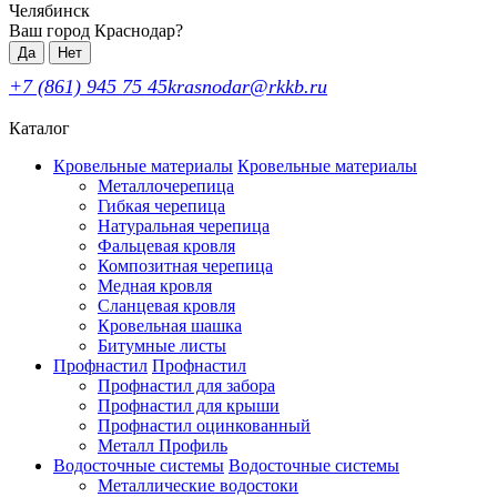
Челябинск
Ваш город Краснодар?
Да
Нет
+7 (861) 945 75 45
krasnodar@rkkb.ru
Каталог
Кровельные материалы
Кровельные материалы
Металлочерепица
Гибкая черепица
Натуральная черепица
Фальцевая кровля
Композитная черепица
Медная кровля
Сланцевая кровля
Кровельная шашка
Битумные листы
Профнастил
Профнастил
Профнастил для забора
Профнастил для крыши
Профнастил оцинкованный
Металл Профиль
Водосточные системы
Водосточные системы
Металлические водостоки