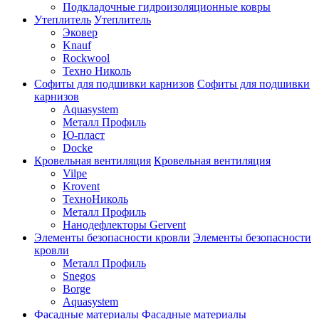
Подкладочные гидроизоляционные ковры
Утеплитель
Утеплитель
Эковер
Knauf
Rockwool
Техно Николь
Софиты для подшивки карнизов
Софиты для подшивки
карнизов
Aquasystem
Металл Профиль
Ю-пласт
Docke
Кровельная вентиляция
Кровельная вентиляция
Vilpe
Krovent
ТехноНиколь
Металл Профиль
Нанодефлекторы Gervent
Элементы безопасности кровли
Элементы безопасности
кровли
Металл Профиль
Snegos
Borge
Aquasystem
Фасадные материалы
Фасадные материалы