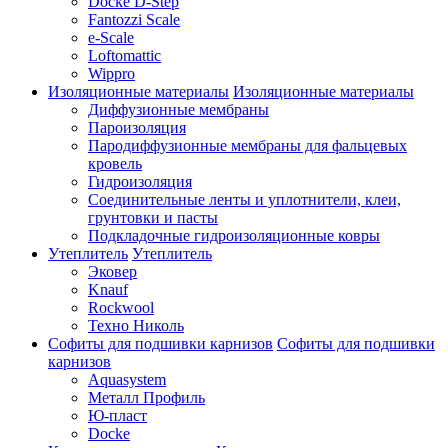
Docke D-Step
Fantozzi Scale
e-Scale
Loftomattic
Wippro
Изоляционные материалы
Изоляционные материалы
Диффузионные мембраны
Пароизоляция
Пародиффузионные мембраны для фальцевых
кровель
Гидроизоляция
Соединительные ленты и уплотнители, клеи,
грунтовки и пасты
Подкладочные гидроизоляционные ковры
Утеплитель
Утеплитель
Эковер
Knauf
Rockwool
Техно Николь
Софиты для подшивки карнизов
Софиты для подшивки
карнизов
Aquasystem
Металл Профиль
Ю-пласт
Docke