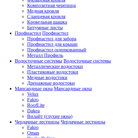
Композитная черепица
Медная кровля
Сланцевая кровля
Кровельная шашка
Битумные листы
Профнастил
Профнастил
Профнастил для забора
Профнастил для крыши
Профнастил оцинкованный
Металл Профиль
Водосточные системы
Водосточные системы
Металлические водостоки
Пластиковые водостоки
Медные водостоки
Дренажные водостоки
Мансардные окна
Мансардные окна
Velux
Fakro
RoofLite
Dakea
Вилайт (глухие окна)
Чердачные лестницы
Чердачные лестницы
Fakro
Oman