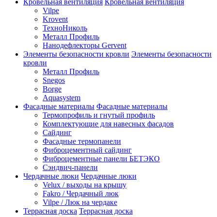
Кровельная вентиляция
Кровельная вентиляция
Vilpe
Krovent
ТехноНиколь
Металл Профиль
Нанодефлекторы Gervent
Элементы безопасности кровли
Элементы безопасности
кровли
Металл Профиль
Snegos
Borge
Aquasystem
Фасадные материалы
Фасадные материалы
Термопрофиль и гнутый профиль
Комплектующие для навесных фасадов
Сайдинг
Фасадные термопанели
Фиброцементный сайдинг
Фиброцементные панели БЕТЭКО
Сэндвич-панели
Чердачные люки
Чердачные люки
Velux / выходы на крышу
Fakro / Чердачный люк
Vilpe / Люк на чердаке
Террасная доска
Террасная доска