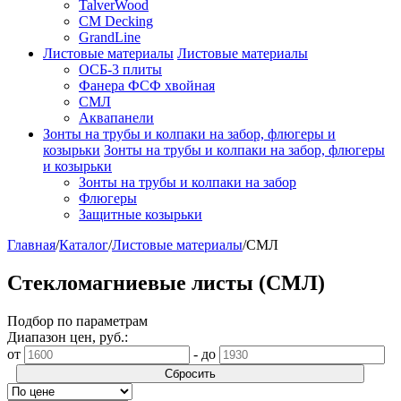
TalverWood
CM Decking
GrandLine
Листовые материалы
Листовые материалы
ОСБ-3 плиты
Фанера ФСФ хвойная
СМЛ
Аквапанели
Зонты на трубы и колпаки на забор, флюгеры и
козырьки
Зонты на трубы и колпаки на забор, флюгеры
и козырьки
Зонты на трубы и колпаки на забор
Флюгеры
Защитные козырьки
Главная
/
Каталог
/
Листовые материалы
/
СМЛ
Стекломагниевые листы (СМЛ)
Подбор по параметрам
Диапазон цен, руб.:
от
-
до
Сбросить