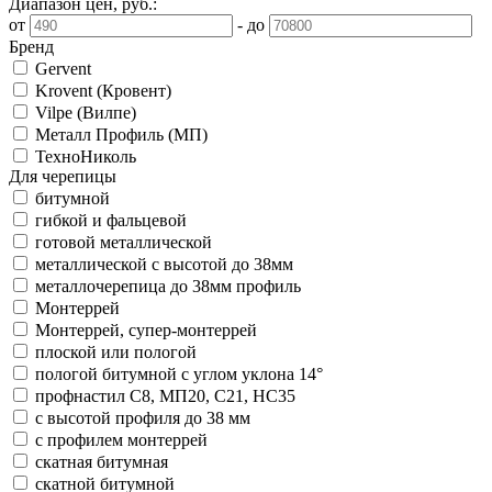
Диапазон цен, руб.:
от
-
до
Бренд
Gervent
Krovent (Кровент)
Vilpe (Вилпе)
Металл Профиль (МП)
ТехноНиколь
Для черепицы
битумной
гибкой и фальцевой
готовой металлической
металлической с высотой до 38мм
металлочерепица до 38мм профиль
Монтеррей
Монтеррей, супер-монтеррей
плоской или пологой
пологой битумной с углом уклона 14°
профнастил С8, МП20, С21, НС35
с высотой профиля до 38 мм
с профилем монтеррей
скатная битумная
скатной битумной