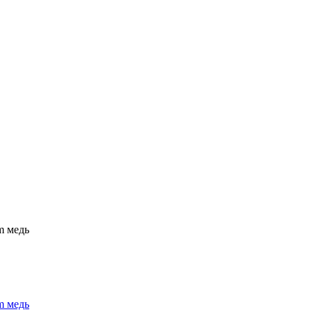
m медь
m медь