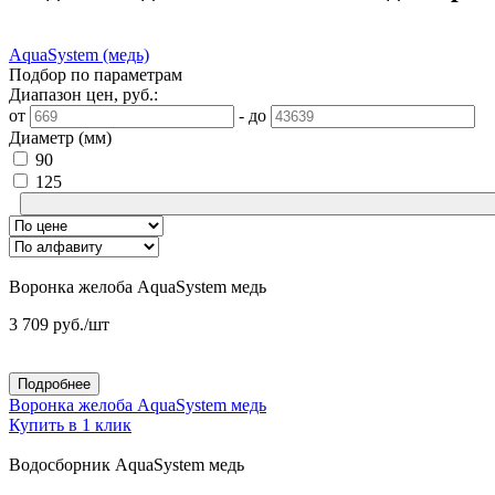
AquaSystem (медь)
Подбор по параметрам
Диапазон цен, руб.:
от
-
до
Диаметр (мм)
90
125
Воронка желоба AquaSystem медь
3 709
руб.
/шт
Подробнее
Воронка желоба AquaSystem медь
Купить в 1 клик
Водосборник AquaSystem медь