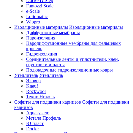
Docke D-Step
Fantozzi Scale
e-Scale
Loftomattic
Wippro
Изоляционные материалы
Изоляционные материалы
Диффузионные мембраны
Пароизоляция
Пародиффузионные мембраны для фальцевых
кровель
Гидроизоляция
Соединительные ленты и уплотнители, клеи,
грунтовки и пасты
Подкладочные гидроизоляционные ковры
Утеплитель
Утеплитель
Эковер
Knauf
Rockwool
Техно Николь
Софиты для подшивки карнизов
Софиты для подшивки
карнизов
Aquasystem
Металл Профиль
Ю-пласт
Docke