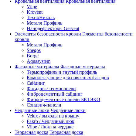
Кровельная вентиляция
Кровельная вентиляция
Vilpe
Krovent
ТехноНиколь
Металл Профиль
Нанодефлекторы Gervent
Элементы безопасности кровли
Элементы безопасности
кровли
Металл Профиль
Snegos
Borge
Aquasystem
Фасадные материалы
Фасадные материалы
Термопрофиль и гнутый профиль
Комплектующие для навесных фасадов
Сайдинг
Фасадные термопанели
Фиброцементный сайдинг
Фиброцементные панели БЕТЭКО
Сэндвич-панели
Чердачные люки
Чердачные люки
Velux / выходы на крышу
Fakro / Чердачный люк
Vilpe / Люк на чердаке
Террасная доска
Террасная доска