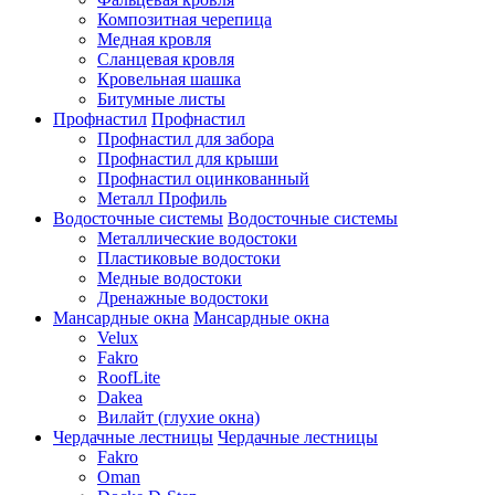
Композитная черепица
Медная кровля
Сланцевая кровля
Кровельная шашка
Битумные листы
Профнастил
Профнастил
Профнастил для забора
Профнастил для крыши
Профнастил оцинкованный
Металл Профиль
Водосточные системы
Водосточные системы
Металлические водостоки
Пластиковые водостоки
Медные водостоки
Дренажные водостоки
Мансардные окна
Мансардные окна
Velux
Fakro
RoofLite
Dakea
Вилайт (глухие окна)
Чердачные лестницы
Чердачные лестницы
Fakro
Oman