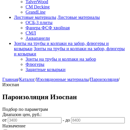
TalverWood
CM Decking
GrandLine
Листовые материалы
Листовые материалы
ОСБ-3 плиты
Фанера ФСФ хвойная
СМЛ
Аквапанели
Зонты на трубы и колпаки на забор, флюгеры и
козырьки
Зонты на трубы и колпаки на забор, флюгеры
и козырьки
Зонты на трубы и колпаки на забор
Флюгеры
Защитные козырьки
Главная
/
Каталог
/
Изоляционные материалы
/
Пароизоляция
/
Изоспан
Пароизоляция Изоспан
Подбор по параметрам
Диапазон цен, руб.:
от
-
до
Назначение