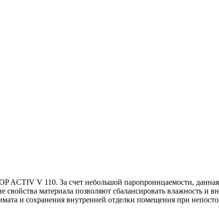
TOP ACTIV V 110. За счет небольшой паропроницаемости, данна
кие свойства материала позволяют сбалансировать влажность и 
имата и сохранения внутренней отделки помещения при непост