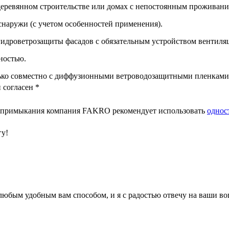
деревянном строительстве или домах с непостоянным проживани
наружи (с учетом особенностей применения).
дроветрозащиты фасадов с обязательным устройством вентиляц
ностью.
лько совместно с диффузионными ветроводозащитными пленками
 согласен
*
ах примыкания компания FAKRO рекомендует использовать
однос
гу!
 любым удобным вам способом, и я с радостью отвечу на ваши в