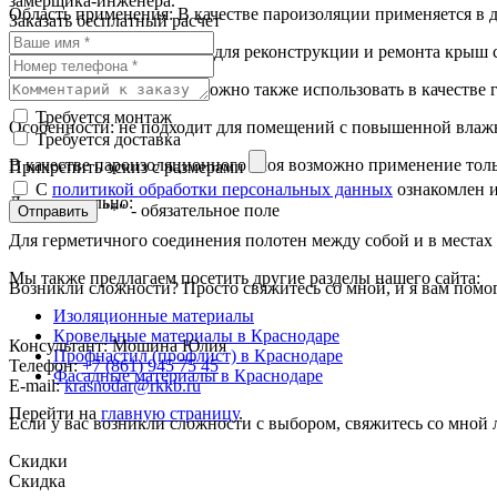
замерщика-инженера.
Область применения: В качестве пароизоляции применяется в 
Заказать бесплатный расчет
Может быть использована для реконструкции и ремонта крыш с
EUROTOP ACTIV V110 можно также использовать в качестве ги
Требуется монтаж
Особенности: не подходит для помещений с повышенной влаж
Требуется доставка
В качестве пароизоляционного слоя возможно применение то
Прикрепить эскиз с размерами
С
политикой обработки персональных данных
ознакомлен и
Дополнительно:
"*" - обязательное поле
Отправить
Для герметичного соединения полотен между собой и в мест
Мы также предлагаем посетить другие разделы нашего сайта:
Возникли сложности? Просто свяжитесь со мной, и я вам помо
Изоляционные материалы
Кровельные материалы в Краснодаре
Консультант: Мошина Юлия
Профнастил (профлист) в Краснодаре
Телефон:
+7 (861) 945 75 45
Фасадные материалы в Краснодаре
E-mail:
krasnodar@rkkb.ru
Перейти на
главную страницу
.
Если у вас возникли сложности с выбором, свяжитесь со мной
Скидки
Скидка