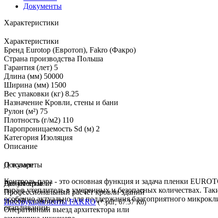
Документы
Характеристики
Характеристики
Бренд
Eurotop (Евротоп), Fakro (Факро)
Страна производства
Польша
Гарантия (лет)
5
Длина (мм)
50000
Ширина (мм)
1500
Вес упаковки (кг)
8.25
Назначение
Кровли, стены и бани
Рулон (м²)
75
Плотность (г/м2)
110
Паропроницаемость Sd (м)
2
Категория
Изоляция
Описание
О товаре
Документы
Контроль пара - это основная функция и задача пленки EURO
Документы
Расчёт кровли
пара в утеплитель в умеренных и безопасных количествах. Та
Профессиональный расчёт кровли зданий
особенно актуально для поддержания благоприятного микрокл
любой сложности.
Инструкция ленты FAKRO
(*.pdf, 67.37 Кб)
отапливании.
Оперативный выезд архитектора или