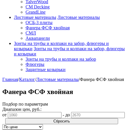
TalverWood
CM Decking
GrandLine
Листовые материалы
Листовые материалы
ОСБ-3 плиты
Фанера ФСФ хвойная
СМЛ
Аквапанели
Зонты на трубы и колпаки на забор, флюгеры и
козырьки
Зонты на трубы и колпаки на забор, флюгеры
и козырьки
Зонты на трубы и колпаки на забор
Флюгеры
Защитные козырьки
Главная
/
Каталог
/
Листовые материалы
/
Фанера ФСФ хвойная
Фанера ФСФ хвойная
Подбор по параметрам
Диапазон цен, руб.:
от
-
до
Сбросить