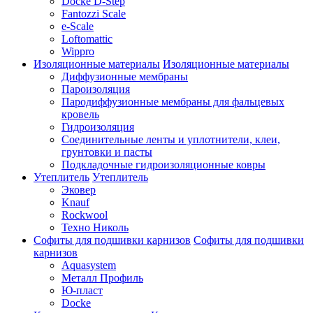
Docke D-Step
Fantozzi Scale
e-Scale
Loftomattic
Wippro
Изоляционные материалы
Изоляционные материалы
Диффузионные мембраны
Пароизоляция
Пародиффузионные мембраны для фальцевых
кровель
Гидроизоляция
Соединительные ленты и уплотнители, клеи,
грунтовки и пасты
Подкладочные гидроизоляционные ковры
Утеплитель
Утеплитель
Эковер
Knauf
Rockwool
Техно Николь
Софиты для подшивки карнизов
Софиты для подшивки
карнизов
Aquasystem
Металл Профиль
Ю-пласт
Docke