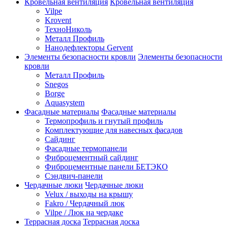
Кровельная вентиляция
Кровельная вентиляция
Vilpe
Krovent
ТехноНиколь
Металл Профиль
Нанодефлекторы Gervent
Элементы безопасности кровли
Элементы безопасности
кровли
Металл Профиль
Snegos
Borge
Aquasystem
Фасадные материалы
Фасадные материалы
Термопрофиль и гнутый профиль
Комплектующие для навесных фасадов
Сайдинг
Фасадные термопанели
Фиброцементный сайдинг
Фиброцементные панели БЕТЭКО
Сэндвич-панели
Чердачные люки
Чердачные люки
Velux / выходы на крышу
Fakro / Чердачный люк
Vilpe / Люк на чердаке
Террасная доска
Террасная доска