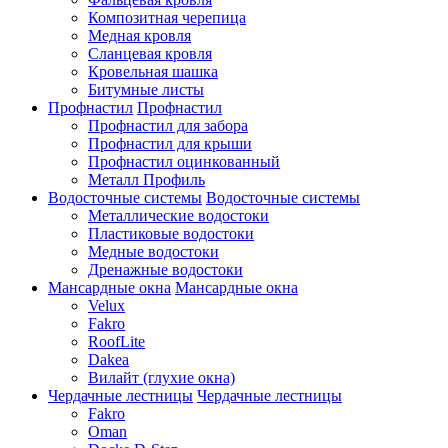
Композитная черепица
Медная кровля
Сланцевая кровля
Кровельная шашка
Битумные листы
Профнастил
Профнастил
Профнастил для забора
Профнастил для крыши
Профнастил оцинкованный
Металл Профиль
Водосточные системы
Водосточные системы
Металлические водостоки
Пластиковые водостоки
Медные водостоки
Дренажные водостоки
Мансардные окна
Мансардные окна
Velux
Fakro
RoofLite
Dakea
Вилайт (глухие окна)
Чердачные лестницы
Чердачные лестницы
Fakro
Oman