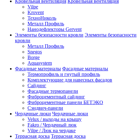
Кровельная вентиляция
Кровельная вентиляция
Vilpe
Krovent
ТехноНиколь
Металл Профиль
Нанодефлекторы Gervent
Элементы безопасности кровли
Элементы безопасности
кровли
Металл Профиль
Snegos
Borge
Aquasystem
Фасадные материалы
Фасадные материалы
Термопрофиль и гнутый профиль
Комплектующие для навесных фасадов
Сайдинг
Фасадные термопанели
Фиброцементный сайдинг
Фиброцементные панели БЕТЭКО
Сэндвич-панели
Чердачные люки
Чердачные люки
Velux / выходы на крышу
Fakro / Чердачный люк
Vilpe / Люк на чердаке
Террасная доска
Террасная доска