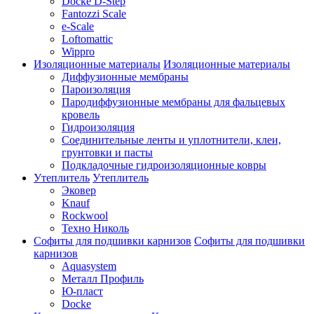
Docke D-Step
Fantozzi Scale
e-Scale
Loftomattic
Wippro
Изоляционные материалы
Изоляционные материалы
Диффузионные мембраны
Пароизоляция
Пародиффузионные мембраны для фальцевых
кровель
Гидроизоляция
Соединительные ленты и уплотнители, клеи,
грунтовки и пасты
Подкладочные гидроизоляционные ковры
Утеплитель
Утеплитель
Эковер
Knauf
Rockwool
Техно Николь
Софиты для подшивки карнизов
Софиты для подшивки
карнизов
Aquasystem
Металл Профиль
Ю-пласт
Docke