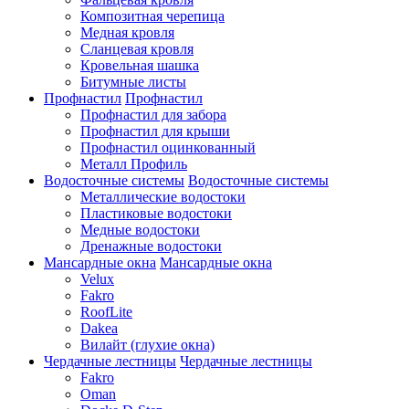
Композитная черепица
Медная кровля
Сланцевая кровля
Кровельная шашка
Битумные листы
Профнастил
Профнастил
Профнастил для забора
Профнастил для крыши
Профнастил оцинкованный
Металл Профиль
Водосточные системы
Водосточные системы
Металлические водостоки
Пластиковые водостоки
Медные водостоки
Дренажные водостоки
Мансардные окна
Мансардные окна
Velux
Fakro
RoofLite
Dakea
Вилайт (глухие окна)
Чердачные лестницы
Чердачные лестницы
Fakro
Oman