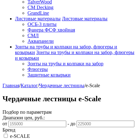
TalverWood
CM Decking
GrandLine
Листовые материалы
Листовые материалы
ОСБ-3 плиты
Фанера ФСФ хвойная
СМЛ
Аквапанели
Зонты на трубы и колпаки на забор, флюгеры и
козырьки
Зонты на трубы и колпаки на забор, флюгеры
и козырьки
Зонты на трубы и колпаки на забор
Флюгеры
Защитные козырьки
Главная
/
Каталог
/
Чердачные лестницы
/
e-Scale
Чердачные лестницы e-Scale
Подбор по параметрам
Диапазон цен, руб.:
от
-
до
Бренд
e-SCALE