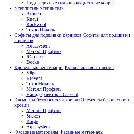
Подкладочные гидроизоляционные ковры
Утеплитель
Утеплитель
Эковер
Knauf
Rockwool
Техно Николь
Софиты для подшивки карнизов
Софиты для подшивки
карнизов
Aquasystem
Металл Профиль
Ю-пласт
Docke
Кровельная вентиляция
Кровельная вентиляция
Vilpe
Krovent
ТехноНиколь
Металл Профиль
Нанодефлекторы Gervent
Элементы безопасности кровли
Элементы безопасности
кровли
Металл Профиль
Snegos
Borge
Aquasystem
Фасадные материалы
Фасадные материалы