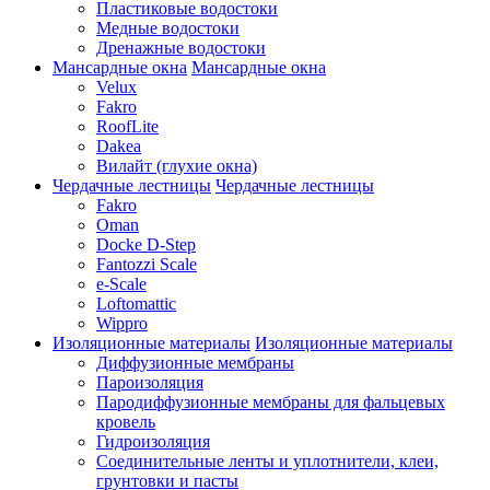
Пластиковые водостоки
Медные водостоки
Дренажные водостоки
Мансардные окна
Мансардные окна
Velux
Fakro
RoofLite
Dakea
Вилайт (глухие окна)
Чердачные лестницы
Чердачные лестницы
Fakro
Oman
Docke D-Step
Fantozzi Scale
e-Scale
Loftomattic
Wippro
Изоляционные материалы
Изоляционные материалы
Диффузионные мембраны
Пароизоляция
Пародиффузионные мембраны для фальцевых
кровель
Гидроизоляция
Соединительные ленты и уплотнители, клеи,
грунтовки и пасты