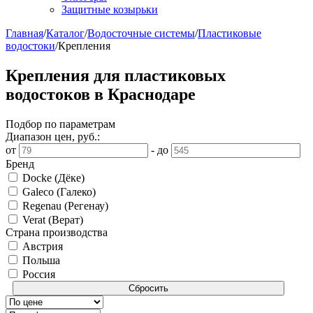
Защитные козырьки
Главная
/
Каталог
/
Водосточные системы
/
Пластиковые
водостоки
/
Крепления
Крепления для пластиковых
водостоков в Краснодаре
Подбор по параметрам
Диапазон цен, руб.:
от
-
до
Бренд
Docke (Дёке)
Galeco (Галеко)
Regenau (Регенау)
Verat (Верат)
Страна производства
Австрия
Польша
Россия
Сбросить