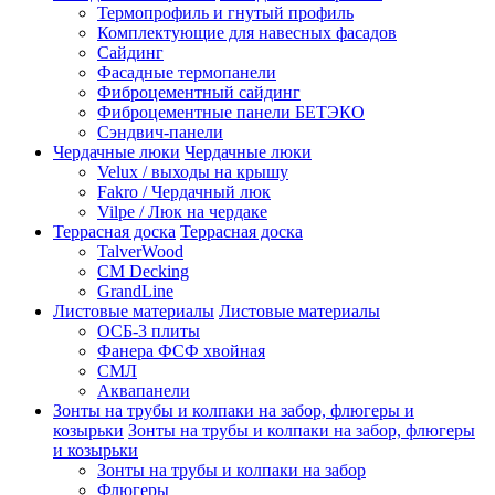
Термопрофиль и гнутый профиль
Комплектующие для навесных фасадов
Сайдинг
Фасадные термопанели
Фиброцементный сайдинг
Фиброцементные панели БЕТЭКО
Сэндвич-панели
Чердачные люки
Чердачные люки
Velux / выходы на крышу
Fakro / Чердачный люк
Vilpe / Люк на чердаке
Террасная доска
Террасная доска
TalverWood
CM Decking
GrandLine
Листовые материалы
Листовые материалы
ОСБ-3 плиты
Фанера ФСФ хвойная
СМЛ
Аквапанели
Зонты на трубы и колпаки на забор, флюгеры и
козырьки
Зонты на трубы и колпаки на забор, флюгеры
и козырьки
Зонты на трубы и колпаки на забор
Флюгеры