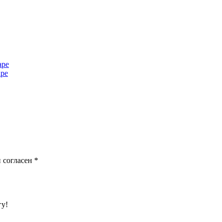
аре
аре
 согласен
*
гу!