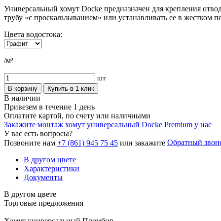
Универсальный хомут Docke предназначен для крепления отво
трубу «с проскальзыванием» или устанавливать ее в жестком п
Цвета водостока:
/м²
шт
В корзину
Купить в 1 клик
В наличии
Привезем в течение 1 день
Оплатите картой, по счету или наличными
Закажите монтаж хомут универсальный Docke Premium у нас
У вас есть вопросы?
Обратный звон
Позвоните нам
+7 (861) 945 75 45
или закажите
В другом цвете
Характеристики
Документы
В другом цвете
Торговые предложения
Хомут универсальный Пломбир