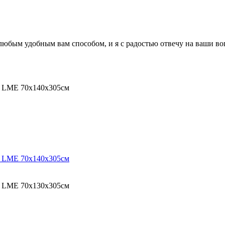
 любым удобным вам способом, и я с радостью отвечу на ваши в
O LME 70х140х305см
O LME 70х140х305см
O LME 70х130х305см