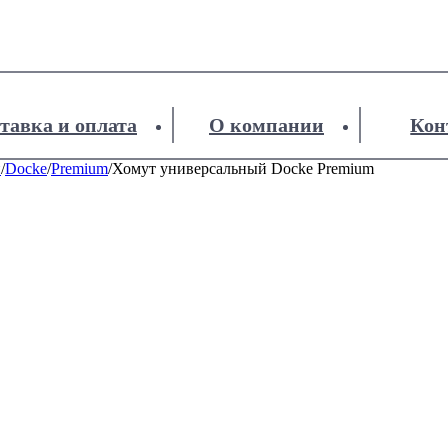
тавка и оплата
О компании
Кон
и
/
Docke
/
Premium
/
Хомут универсальный Docke Premium