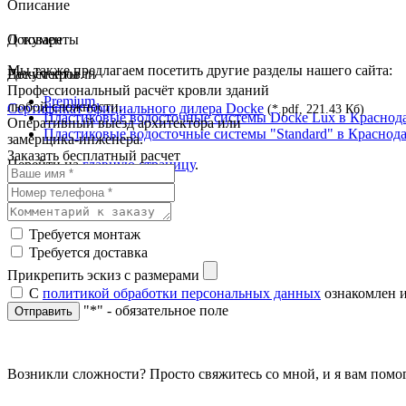
Описание
О товаре
Документы
Мы также предлагаем посетить другие разделы нашего сайта:
Документы
Расчёт кровли
Профессиональный расчёт кровли зданий
Premium
любой сложности.
Сертификат официального дилера Docke
(*.pdf, 221.43 Кб)
Пластиковые водосточные системы Docke Lux в Краснод
Оперативный выезд архитектора или
Пластиковые водосточные системы "Standard" в Краснод
замерщика-инженера.
Заказать бесплатный расчет
Перейти на
главную страницу
.
Требуется монтаж
Требуется доставка
Прикрепить эскиз с размерами
С
политикой обработки персональных данных
ознакомлен и
"*" - обязательное поле
Отправить
Возникли сложности? Просто свяжитесь со мной, и я вам помо