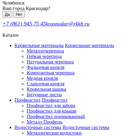
Челябинск
Ваш город Краснодар?
Да
Нет
+7 (861) 945 75 45
krasnodar@rkkb.ru
Каталог
Кровельные материалы
Кровельные материалы
Металлочерепица
Гибкая черепица
Натуральная черепица
Фальцевая кровля
Композитная черепица
Медная кровля
Сланцевая кровля
Кровельная шашка
Битумные листы
Профнастил
Профнастил
Профнастил для забора
Профнастил для крыши
Профнастил оцинкованный
Металл Профиль
Водосточные системы
Водосточные системы
Металлические водостоки