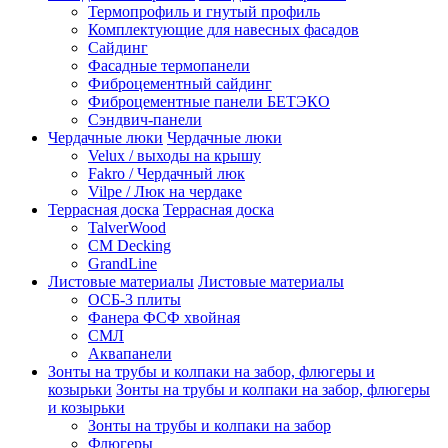
Термопрофиль и гнутый профиль
Комплектующие для навесных фасадов
Сайдинг
Фасадные термопанели
Фиброцементный сайдинг
Фиброцементные панели БЕТЭКО
Сэндвич-панели
Чердачные люки
Чердачные люки
Velux / выходы на крышу
Fakro / Чердачный люк
Vilpe / Люк на чердаке
Террасная доска
Террасная доска
TalverWood
CM Decking
GrandLine
Листовые материалы
Листовые материалы
ОСБ-3 плиты
Фанера ФСФ хвойная
СМЛ
Аквапанели
Зонты на трубы и колпаки на забор, флюгеры и
козырьки
Зонты на трубы и колпаки на забор, флюгеры
и козырьки
Зонты на трубы и колпаки на забор
Флюгеры