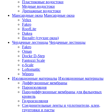
Пластиковые водостоки
Медные водостоки
Дренажные водостоки
Мансардные окна
Мансардные окна
Velux
Fakro
RoofLite
Dakea
Вилайт (глухие окна)
Чердачные лестницы
Чердачные лестницы
Fakro
Oman
Docke D-Step
Fantozzi Scale
e-Scale
Loftomattic
Wippro
Изоляционные материалы
Изоляционные материалы
Диффузионные мембраны
Пароизоляция
Пародиффузионные мембраны для фальцевых
кровель
Гидроизоляция
Соединительные ленты и уплотнители, клеи,
грунтовки и пасты