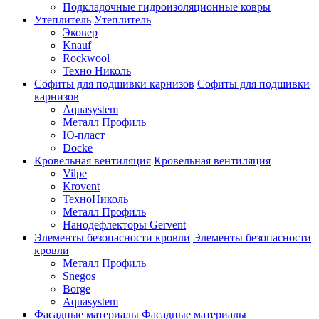
Подкладочные гидроизоляционные ковры
Утеплитель
Утеплитель
Эковер
Knauf
Rockwool
Техно Николь
Софиты для подшивки карнизов
Софиты для подшивки
карнизов
Aquasystem
Металл Профиль
Ю-пласт
Docke
Кровельная вентиляция
Кровельная вентиляция
Vilpe
Krovent
ТехноНиколь
Металл Профиль
Нанодефлекторы Gervent
Элементы безопасности кровли
Элементы безопасности
кровли
Металл Профиль
Snegos
Borge
Aquasystem
Фасадные материалы
Фасадные материалы