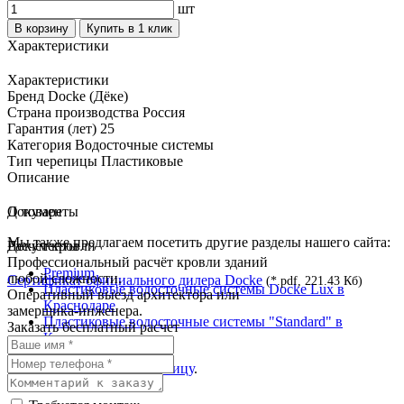
шт
В корзину
Купить в 1 клик
Характеристики
Характеристики
Бренд
Docke (Дёке)
Страна производства
Россия
Гарантия (лет)
25
Категория
Водосточные системы
Тип черепицы
Пластиковые
Описание
О товаре
Документы
Мы также предлагаем посетить другие разделы нашего сайта:
Документы
Расчёт кровли
Профессиональный расчёт кровли зданий
Premium
любой сложности.
Сертификат официального дилера Docke
(*.pdf, 221.43 Кб)
Пластиковые водосточные системы Docke Lux в
Оперативный выезд архитектора или
Краснодаре
замерщика-инженера.
Пластиковые водосточные системы "Standard" в
Заказать бесплатный расчет
Краснодаре
Перейти на
главную страницу
.