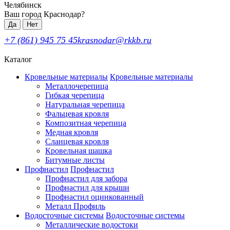
Челябинск
Ваш город Краснодар?
Да
Нет
+7 (861) 945 75 45
krasnodar@rkkb.ru
Каталог
Кровельные материалы
Кровельные материалы
Металлочерепица
Гибкая черепица
Натуральная черепица
Фальцевая кровля
Композитная черепица
Медная кровля
Сланцевая кровля
Кровельная шашка
Битумные листы
Профнастил
Профнастил
Профнастил для забора
Профнастил для крыши
Профнастил оцинкованный
Металл Профиль
Водосточные системы
Водосточные системы
Металлические водостоки