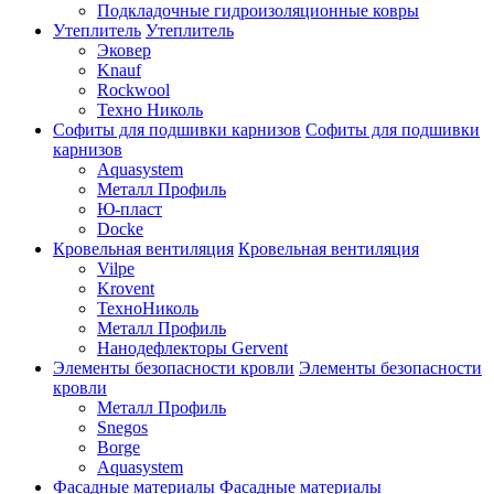
Подкладочные гидроизоляционные ковры
Утеплитель
Утеплитель
Эковер
Knauf
Rockwool
Техно Николь
Софиты для подшивки карнизов
Софиты для подшивки
карнизов
Aquasystem
Металл Профиль
Ю-пласт
Docke
Кровельная вентиляция
Кровельная вентиляция
Vilpe
Krovent
ТехноНиколь
Металл Профиль
Нанодефлекторы Gervent
Элементы безопасности кровли
Элементы безопасности
кровли
Металл Профиль
Snegos
Borge
Aquasystem
Фасадные материалы
Фасадные материалы