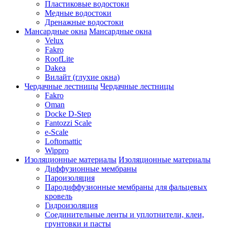
Пластиковые водостоки
Медные водостоки
Дренажные водостоки
Мансардные окна
Мансардные окна
Velux
Fakro
RoofLite
Dakea
Вилайт (глухие окна)
Чердачные лестницы
Чердачные лестницы
Fakro
Oman
Docke D-Step
Fantozzi Scale
e-Scale
Loftomattic
Wippro
Изоляционные материалы
Изоляционные материалы
Диффузионные мембраны
Пароизоляция
Пародиффузионные мембраны для фальцевых
кровель
Гидроизоляция
Соединительные ленты и уплотнители, клеи,
грунтовки и пасты