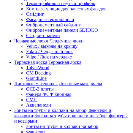
Термопрофиль и гнутый профиль
Комплектующие для навесных фасадов
Сайдинг
Фасадные термопанели
Фиброцементный сайдинг
Фиброцементные панели БЕТЭКО
Сэндвич-панели
Чердачные люки
Чердачные люки
Velux / выходы на крышу
Fakro / Чердачный люк
Vilpe / Люк на чердаке
Террасная доска
Террасная доска
TalverWood
CM Decking
GrandLine
Листовые материалы
Листовые материалы
ОСБ-3 плиты
Фанера ФСФ хвойная
СМЛ
Аквапанели
Зонты на трубы и колпаки на забор, флюгеры и
козырьки
Зонты на трубы и колпаки на забор, флюгеры
и козырьки
Зонты на трубы и колпаки на забор
Флюгеры