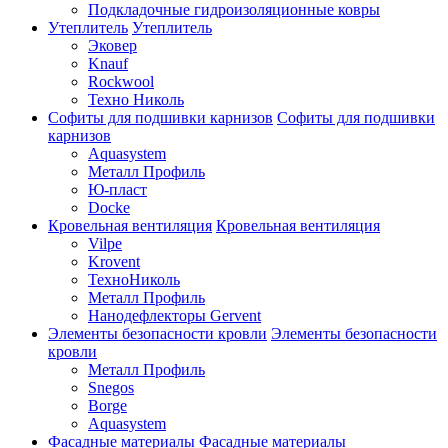
Подкладочные гидроизоляционные ковры
Утеплитель
Утеплитель
Эковер
Knauf
Rockwool
Техно Николь
Софиты для подшивки карнизов
Софиты для подшивки
карнизов
Aquasystem
Металл Профиль
Ю-пласт
Docke
Кровельная вентиляция
Кровельная вентиляция
Vilpe
Krovent
ТехноНиколь
Металл Профиль
Нанодефлекторы Gervent
Элементы безопасности кровли
Элементы безопасности
кровли
Металл Профиль
Snegos
Borge
Aquasystem
Фасадные материалы
Фасадные материалы