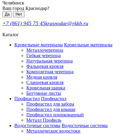
Челябинск
Ваш город Краснодар?
Да
Нет
+7 (861) 945 75 45
krasnodar@rkkb.ru
Каталог
Кровельные материалы
Кровельные материалы
Металлочерепица
Гибкая черепица
Натуральная черепица
Фальцевая кровля
Композитная черепица
Медная кровля
Сланцевая кровля
Кровельная шашка
Битумные листы
Профнастил
Профнастил
Профнастил для забора
Профнастил для крыши
Профнастил оцинкованный
Металл Профиль
Водосточные системы
Водосточные системы
Металлические водостоки