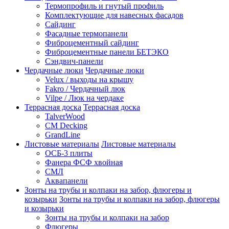
Термопрофиль и гнутый профиль
Комплектующие для навесных фасадов
Сайдинг
Фасадные термопанели
Фиброцементный сайдинг
Фиброцементные панели БЕТЭКО
Сэндвич-панели
Чердачные люки
Чердачные люки
Velux / выходы на крышу
Fakro / Чердачный люк
Vilpe / Люк на чердаке
Террасная доска
Террасная доска
TalverWood
CM Decking
GrandLine
Листовые материалы
Листовые материалы
ОСБ-3 плиты
Фанера ФСФ хвойная
СМЛ
Аквапанели
Зонты на трубы и колпаки на забор, флюгеры и
козырьки
Зонты на трубы и колпаки на забор, флюгеры
и козырьки
Зонты на трубы и колпаки на забор
Флюгеры