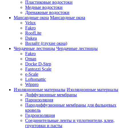
Пластиковые водостоки
Медные водостоки
Дренажные водостоки
Мансардные окна
Мансардные окна
Velux
Fakro
RoofLite
Dakea
Вилайт (глухие окна)
Чердачные лестницы
Чердачные лестницы
Fakro
Oman
Docke D-Step
Fantozzi Scale
e-Scale
Loftomattic
Wippro
Изоляционные материалы
Изоляционные материалы
Диффузионные мембраны
Пароизоляция
Пародиффузионные мембраны для фальцевых
кровель
Гидроизоляция
Соединительные ленты и уплотнители, клеи,
грунтовки и пасты