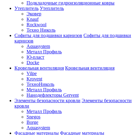
Подкладочные гидроизоляционные ковры
Утеплитель
Утеплитель
Эковер
Knauf
Rockwool
Техно Николь
Софиты для подшивки карнизов
Софиты для подшивки
карнизов
Aquasystem
Металл Профиль
Ю-пласт
Docke
Кровельная вентиляция
Кровельная вентиляция
Vilpe
Krovent
ТехноНиколь
Металл Профиль
Нанодефлекторы Gervent
Элементы безопасности кровли
Элементы безопасности
кровли
Металл Профиль
Snegos
Borge
Aquasystem
Фасадные материалы
Фасадные материалы