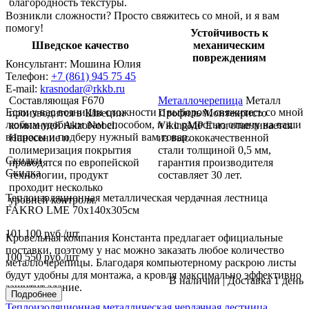
благородность текстуры.
Возникли сложности? Просто свяжитесь со мной, и я вам
помогу!
Устойчивость к
Шведское качество
механическим
повреждениям
Консультант: Мошина Юлия
Телефон:
+7 (861) 945 75 45
E-mail:
krasnodar@rkkb.ru
Составляющая F670
Металлочерепица
Металл
Если у вас возникли сложности с выбором, свяжитесь со мной
производится в Швеции
Профиль Монтекристо
любым удобным вам способом, и я с радостью отвечу на ваши
компанией AkzoNobel.
VikingMP E изготавливается
вопросы и подберу нужный вам товар.
Нанесение и
из высококачественной
полимеризация покрытия
стали толщиной 0,5 мм,
Скидки
проводятся по европейской
гарантия производителя
Скидка
технологии, продукт
составляет 30 лет.
проходит несколько
Теплоизоляционная металлическая чердачная лестница
уровней контроля.
FAKRO LME 70х140х305см
101 100
руб.
/шт
Кровельная компания Константа предлагает официальные
поставки, поэтому у нас можно заказать любое количество
100 550
руб.
/шт
металлочерепицы. Благодаря компьютерному раскрою листы
будут удобны для монтажа, а кровля максимально эффективно
В наличии
|
Доставка 1 день
защитит здание.
Подробнее
Теплоизоляционная металлическая чердачная лестница