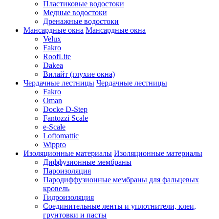
Пластиковые водостоки
Медные водостоки
Дренажные водостоки
Мансардные окна
Мансардные окна
Velux
Fakro
RoofLite
Dakea
Вилайт (глухие окна)
Чердачные лестницы
Чердачные лестницы
Fakro
Oman
Docke D-Step
Fantozzi Scale
e-Scale
Loftomattic
Wippro
Изоляционные материалы
Изоляционные материалы
Диффузионные мембраны
Пароизоляция
Пародиффузионные мембраны для фальцевых
кровель
Гидроизоляция
Соединительные ленты и уплотнители, клеи,
грунтовки и пасты