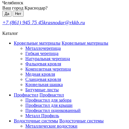
Челябинск
Ваш город Краснодар?
Да
Нет
+7 (861) 945 75 45
krasnodar@rkkb.ru
Каталог
Кровельные материалы
Кровельные материалы
Металлочерепица
Гибкая черепица
Натуральная черепица
Фальцевая кровля
Композитная черепица
Медная кровля
Сланцевая кровля
Кровельная шашка
Битумные листы
Профнастил
Профнастил
Профнастил для забора
Профнастил для крыши
Профнастил оцинкованный
Металл Профиль
Водосточные системы
Водосточные системы
Металлические водостоки