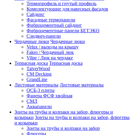
Термопрофиль и гнутый профиль
Комплектующие для навесных фасадов
Сайдинг
Фасадные термопанели
Фиброцементный сайдинг
Фиброцементные панели БЕТЭКО
Сэндвич-панели
Чердачные люки
Чердачные люки
Velux / выходы на крышу
Fakro / Чердачный люк
Vilpe / Люк на чердаке
Террасная доска
Террасная доска
TalverWood
CM Decking
GrandLine
Листовые материалы
Листовые материалы
ОСБ-3 плиты
Фанера ФСФ хвойная
СМЛ
Аквапанели
Зонты на трубы и колпаки на забор, флюгеры и
козырьки
Зонты на трубы и колпаки на забор, флюгеры
и козырьки
Зонты на трубы и колпаки на забор
Флюгеры