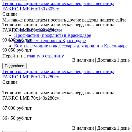
Теплоизоляционная металлическая чердачная лестница
FAKRO LME 60х130х305см
Скидка
Мы также предлагаем посетить другие разделы нашего сайта:
Теплоизоляционная металлическая чердачная лестница
Кровельные материалы
FAKRO LME 80х120х280см
Профнастил (профлист) в Краснодаре
99 600
руб.
/шт
Фасадные материалы в Краснодаре
Комплектующие и аксессуары для кровли в Краснодаре
99 050
руб.
/шт
Перейти на
главную страницу
.
В наличии
|
Доставка 1 день
Подробнее
Теплоизоляционная металлическая чердачная лестница
FAKRO LME 80х120х280см
Скидка
Теплоизоляционная металлическая чердачная лестница
FAKRO LME 70х140х280см
87 000
руб.
/шт
86 450
руб.
/шт
В наличии
|
Доставка 1 день