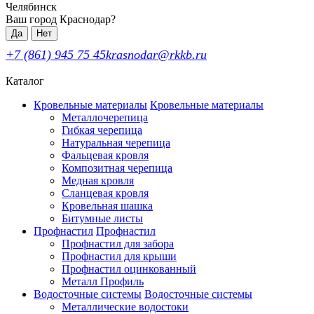
Челябинск
Ваш город Краснодар?
Да
Нет
+7 (861) 945 75 45
krasnodar@rkkb.ru
Каталог
Кровельные материалы
Кровельные материалы
Металлочерепица
Гибкая черепица
Натуральная черепица
Фальцевая кровля
Композитная черепица
Медная кровля
Сланцевая кровля
Кровельная шашка
Битумные листы
Профнастил
Профнастил
Профнастил для забора
Профнастил для крыши
Профнастил оцинкованный
Металл Профиль
Водосточные системы
Водосточные системы
Металлические водостоки