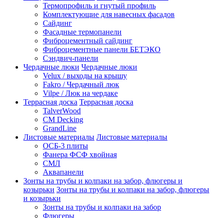
Термопрофиль и гнутый профиль
Комплектующие для навесных фасадов
Сайдинг
Фасадные термопанели
Фиброцементный сайдинг
Фиброцементные панели БЕТЭКО
Сэндвич-панели
Чердачные люки
Чердачные люки
Velux / выходы на крышу
Fakro / Чердачный люк
Vilpe / Люк на чердаке
Террасная доска
Террасная доска
TalverWood
CM Decking
GrandLine
Листовые материалы
Листовые материалы
ОСБ-3 плиты
Фанера ФСФ хвойная
СМЛ
Аквапанели
Зонты на трубы и колпаки на забор, флюгеры и
козырьки
Зонты на трубы и колпаки на забор, флюгеры
и козырьки
Зонты на трубы и колпаки на забор
Флюгеры