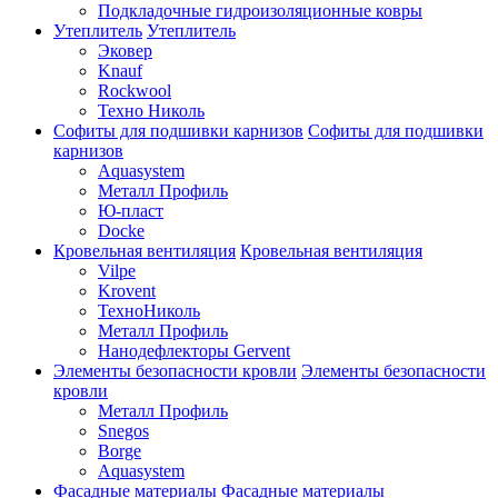
Подкладочные гидроизоляционные ковры
Утеплитель
Утеплитель
Эковер
Knauf
Rockwool
Техно Николь
Софиты для подшивки карнизов
Софиты для подшивки
карнизов
Aquasystem
Металл Профиль
Ю-пласт
Docke
Кровельная вентиляция
Кровельная вентиляция
Vilpe
Krovent
ТехноНиколь
Металл Профиль
Нанодефлекторы Gervent
Элементы безопасности кровли
Элементы безопасности
кровли
Металл Профиль
Snegos
Borge
Aquasystem
Фасадные материалы
Фасадные материалы