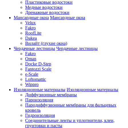
Пластиковые водостоки
Медные водостоки
Дренажные водостоки
Мансардные окна
Мансардные окна
Velux
Fakro
RoofLite
Dakea
Вилайт (глухие окна)
Чердачные лестницы
Чердачные лестницы
Fakro
Oman
Docke D-Step
Fantozzi Scale
e-Scale
Loftomattic
Wippro
Изоляционные материалы
Изоляционные материалы
Диффузионные мембраны
Пароизоляция
Пародиффузионные мембраны для фальцевых
кровель
Гидроизоляция
Соединительные ленты и уплотнители, клеи,
грунтовки и пасты