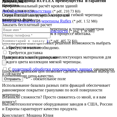
Мягкая черепица RUFLEX преимущества и гарантия
Документы
Расчёт кровли
качества.
Профессиональный расчёт кровли зданий
любой сложности.
Декларация о соответствии
(*.pdf, 210.73 Кб)
Серия Premium включает 5 коллекций гибкой черепицы
Оперативный выезд архитектора или
различных форм.
замерщика-инженера.
Монтаж покрытия из черепицы Ruflex
(*.pdf, 1.52 Мб)
Заказать бесплатный расчет
Наличие замков на гонтах черепицы и точная геометрия
Сертификат пожарной безопасности
(*.png, 1.38 Мб)
позволяют избежать ошибок в процессе монтажа.
Сертификат соответствия
(*.pdf, 405.72 Кб)
Восемь различных цветовых решений возможность выбрать
Требуется монтаж
именно то, что вам необходимо.
Требуется доставка
Наличие всех необходимых комплектующих материалов для
Прикрепить эскиз с размерами
каждого цвета коллекции мягкой черепицы.
С
политикой обработки персональных данных
ознакомлен
Широкий диапазон цен позволит сделать идеальный выбор по
и согласен
*
соотношению цена-качество.
"*" - обязательное поле
Отправить
Использование базальта разных пяти фракций обеспечивает
равномерное покрытие гранулами по всей поверхности
черепицы.
Возникли сложности? Просто свяжитесь со мной, и я вам
помогу!
Высокотехнологичное оборудование заводов в США, России
и Европы гарантирует качество продукта.
Консультант: Мошина Юлия