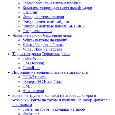
Термопрофиль и гнутый профиль
Комплектующие для навесных фасадов
Сайдинг
Фасадные термопанели
Фиброцементный сайдинг
Фиброцементные панели БЕТЭКО
Сэндвич-панели
Чердачные люки
Чердачные люки
Velux / выходы на крышу
Fakro / Чердачный люк
Vilpe / Люк на чердаке
Террасная доска
Террасная доска
TalverWood
CM Decking
GrandLine
Листовые материалы
Листовые материалы
ОСБ-3 плиты
Фанера ФСФ хвойная
СМЛ
Аквапанели
Зонты на трубы и колпаки на забор, флюгеры и
козырьки
Зонты на трубы и колпаки на забор, флюгеры
и козырьки
Зонты на трубы и колпаки на забор
Флюгеры