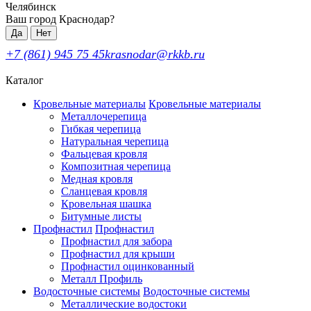
Челябинск
Ваш город Краснодар?
Да
Нет
+7 (861) 945 75 45
krasnodar@rkkb.ru
Каталог
Кровельные материалы
Кровельные материалы
Металлочерепица
Гибкая черепица
Натуральная черепица
Фальцевая кровля
Композитная черепица
Медная кровля
Сланцевая кровля
Кровельная шашка
Битумные листы
Профнастил
Профнастил
Профнастил для забора
Профнастил для крыши
Профнастил оцинкованный
Металл Профиль
Водосточные системы
Водосточные системы
Металлические водостоки