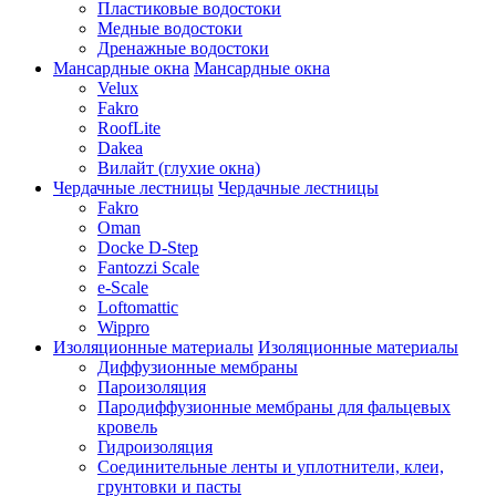
Пластиковые водостоки
Медные водостоки
Дренажные водостоки
Мансардные окна
Мансардные окна
Velux
Fakro
RoofLite
Dakea
Вилайт (глухие окна)
Чердачные лестницы
Чердачные лестницы
Fakro
Oman
Docke D-Step
Fantozzi Scale
e-Scale
Loftomattic
Wippro
Изоляционные материалы
Изоляционные материалы
Диффузионные мембраны
Пароизоляция
Пародиффузионные мембраны для фальцевых
кровель
Гидроизоляция
Соединительные ленты и уплотнители, клеи,
грунтовки и пасты