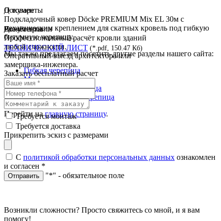
О товаре
Документы
Подкладочный ковер Dӧcke PREMIUM Mix EL 30м с
механическим креплением для скатных кровель под гибкую
Документы
Расчёт кровли
битумную черепицу.
Профессиональный расчёт кровли зданий
любой сложности.
ТЕХНИЧЕСКИЙ ЛИСТ
(*.pdf, 150.47 Кб)
Мы также предлагаем посетить другие разделы нашего сайта:
Оперативный выезд архитектора или
замерщика-инженера.
Гибкая черепица
Заказать бесплатный расчет
Металлочерепица
Композитная черепица
Медная кровля и черепица
Перейти на
главную страницу
.
Требуется монтаж
Требуется доставка
Прикрепить эскиз с размерами
С
политикой обработки персональных данных
ознакомлен
и согласен
*
"*" - обязательное поле
Отправить
Возникли сложности? Просто свяжитесь со мной, и я вам
помогу!