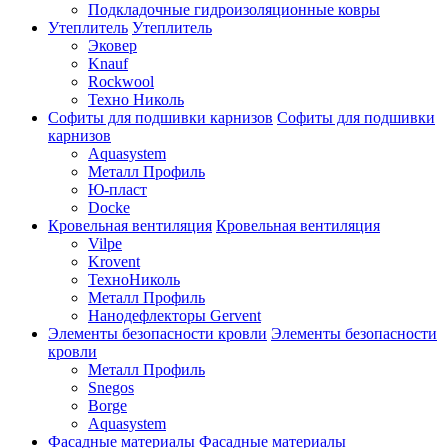
Подкладочные гидроизоляционные ковры
Утеплитель
Утеплитель
Эковер
Knauf
Rockwool
Техно Николь
Софиты для подшивки карнизов
Софиты для подшивки
карнизов
Aquasystem
Металл Профиль
Ю-пласт
Docke
Кровельная вентиляция
Кровельная вентиляция
Vilpe
Krovent
ТехноНиколь
Металл Профиль
Нанодефлекторы Gervent
Элементы безопасности кровли
Элементы безопасности
кровли
Металл Профиль
Snegos
Borge
Aquasystem
Фасадные материалы
Фасадные материалы