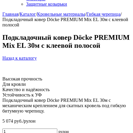
Защитные козырьки
Главная
/
Каталог
/
Кровельные материалы
/
Гибкая черепица
/
Подкладочный ковер Dӧcke PREMIUM Mix EL 30м с клеевой
полосой
Подкладочный ковер Dӧcke PREMIUM
Mix EL 30м с клеевой полосой
Назад к каталогу
Высокая прочность
Для кровли
Качество и надёжность
Устойчивость к УФ
Подкладочный ковер Dӧcke PREMIUM Mix EL 30м с
механическим креплением для скатных кровель под гибкую
битумную черепицу.
5 074
руб./рулон
рулон