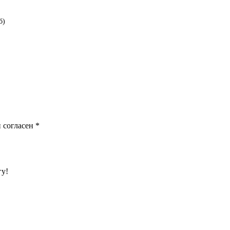
б)
 согласен
*
гу!