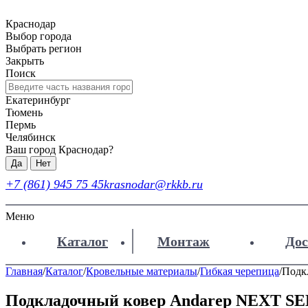
Краснодар
Выбор города
Выбрать регион
Закрыть
Поиск
Екатеринбург
Тюмень
Пермь
Челябинск
Ваш город Краснодар?
Да
Нет
+7 (861) 945 75 45
krasnodar@rkkb.ru
Меню
Каталог
Монтаж
Дос
Главная
/
Каталог
/
Кровельные материалы
/
Гибкая черепица
/
Подк
Подкладочный ковер Andarep NEXT SE