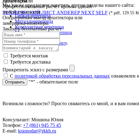
Документы
Расчёт кровли
Мы также предлагаем посетить другие разделы нашего сайта:
Профессиональный расчёт кровли зданий
любой сложности.
ТЕХНИЧЕСКИЙ ЛИСТ ANDEREP NEXT SELF
(*.pdf, 129.55 К
Гибкая черепица
Оперативный выезд архитектора или
Металлочерепица
замерщика-инженера.
Композитная черепица
Заказать бесплатный расчет
Медная кровля и черепица
Перейти на
главную страницу
.
Требуется монтаж
Требуется доставка
Прикрепить эскиз с размерами
С
политикой обработки персональных данных
ознакомлен и
"*" - обязательное поле
Отправить
Возникли сложности? Просто свяжитесь со мной, и я вам помо
Консультант: Мошина Юлия
Телефон:
+7 (861) 945 75 45
E-mail:
krasnodar@rkkb.ru