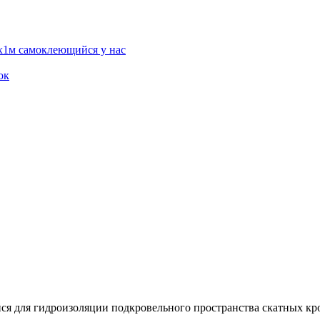
х1м самоклеющийся у нас
ок
 для гидроизоляции подкровельного пространства скатных кро