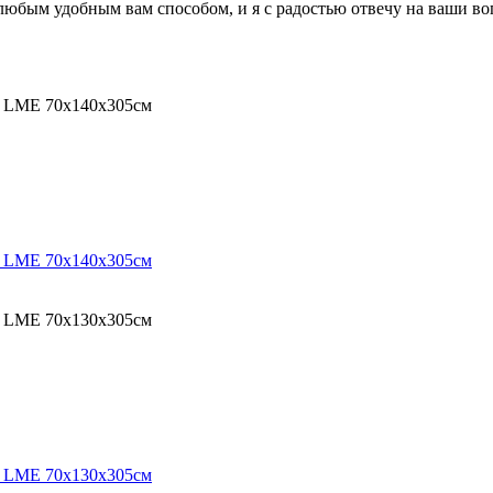
 любым удобным вам способом, и я с радостью отвечу на ваши в
O LME 70х140х305см
O LME 70х140х305см
O LME 70х130х305см
O LME 70х130х305см