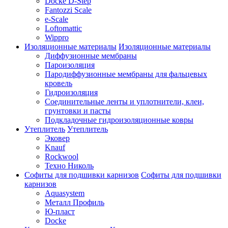
Docke D-Step
Fantozzi Scale
e-Scale
Loftomattic
Wippro
Изоляционные материалы
Изоляционные материалы
Диффузионные мембраны
Пароизоляция
Пародиффузионные мембраны для фальцевых
кровель
Гидроизоляция
Соединительные ленты и уплотнители, клеи,
грунтовки и пасты
Подкладочные гидроизоляционные ковры
Утеплитель
Утеплитель
Эковер
Knauf
Rockwool
Техно Николь
Софиты для подшивки карнизов
Софиты для подшивки
карнизов
Aquasystem
Металл Профиль
Ю-пласт
Docke