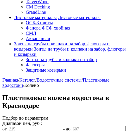
TalverWood
CM Decking
GrandLine
Листовые материалы
Листовые материалы
ОСБ-3 плиты
Фанера ФСФ хвойная
СМЛ
Аквапанели
Зонты на трубы и колпаки на забор, флюгеры и
козырьки
Зонты на трубы и колпаки на забор, флюгеры
и козырьки
Зонты на трубы и колпаки на забор
Флюгеры
Защитные козырьки
Главная
/
Каталог
/
Водосточные системы
/
Пластиковые
водостоки
/
Колено
Пластиковые колена водостока в
Краснодаре
Подбор по параметрам
Диапазон цен, руб.:
от
-
до