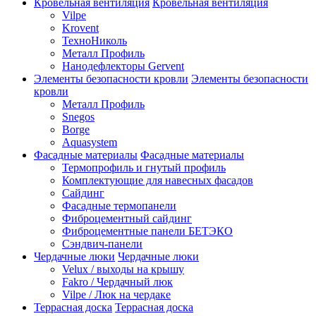
Кровельная вентиляция
Кровельная вентиляция
Vilpe
Krovent
ТехноНиколь
Металл Профиль
Нанодефлекторы Gervent
Элементы безопасности кровли
Элементы безопасности
кровли
Металл Профиль
Snegos
Borge
Aquasystem
Фасадные материалы
Фасадные материалы
Термопрофиль и гнутый профиль
Комплектующие для навесных фасадов
Сайдинг
Фасадные термопанели
Фиброцементный сайдинг
Фиброцементные панели БЕТЭКО
Сэндвич-панели
Чердачные люки
Чердачные люки
Velux / выходы на крышу
Fakro / Чердачный люк
Vilpe / Люк на чердаке
Террасная доска
Террасная доска