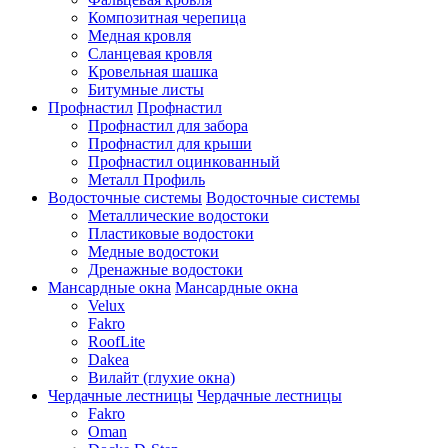
Композитная черепица
Медная кровля
Сланцевая кровля
Кровельная шашка
Битумные листы
Профнастил
Профнастил
Профнастил для забора
Профнастил для крыши
Профнастил оцинкованный
Металл Профиль
Водосточные системы
Водосточные системы
Металлические водостоки
Пластиковые водостоки
Медные водостоки
Дренажные водостоки
Мансардные окна
Мансардные окна
Velux
Fakro
RoofLite
Dakea
Вилайт (глухие окна)
Чердачные лестницы
Чердачные лестницы
Fakro
Oman