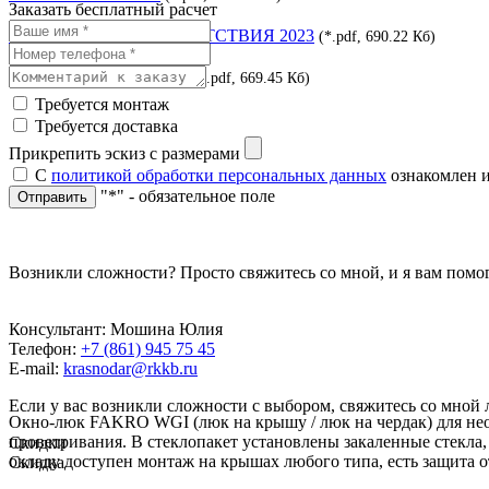
Заказать бесплатный расчет
СЕРТИФИКАТ СООТВЕТСТВИЯ 2023
(*.pdf, 690.22 Кб)
Экспертное заключение
(*.pdf, 669.45 Кб)
Требуется монтаж
Требуется доставка
Прикрепить эскиз с размерами
С
политикой обработки персональных данных
ознакомлен и
"*" - обязательное поле
Отправить
Возникли сложности? Просто свяжитесь со мной, и я вам помо
Консультант: Мошина Юлия
Телефон:
+7 (861) 945 75 45
E-mail:
krasnodar@rkkb.ru
Если у вас возникли сложности с выбором, свяжитесь со мной
Окно-люк FAKRO WGI (люк на крышу / люк на чердак) для нео
проветривания. В стеклопакет установлены закаленные стекла,
Скидки
окладу доступен монтаж на крышах любого типа, есть защита о
Скидка