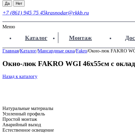
Да
Нет
+7 (861) 945 75 45
krasnodar@rkkb.ru
Меню
Каталог
Монтаж
Дос
Главная
/
Каталог
/
Мансардные окна
/
Fakro
/
Окно-люк FAKRO WGI
Окно-люк FAKRO WGI 46х55см с окла
Назад к каталогу
Натуральные материалы
Усиленный профиль
Простой монтаж
Аварийный выход
Естественное освещение