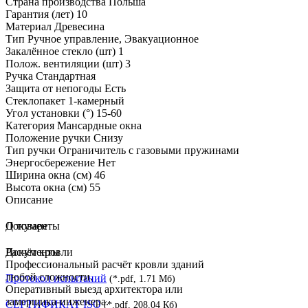
Страна производства
Польша
Гарантия (лет)
10
Материал
Древесина
Тип
Ручное управление, Эвакуационное
Закалённое стекло (шт)
1
Полож. вентиляции (шт)
3
Ручка
Стандартная
Защита от непогоды
Есть
Стеклопакет
1-камерный
Угол установки (°)
15-60
Категория
Мансардные окна
Положение ручки
Снизу
Тип ручки
Ограничитель с газовыми пружинами
Энергосбережение
Нет
Ширина окна (см)
46
Высота окна (см)
55
Описание
О товаре
Документы
Документы
Расчёт кровли
Профессиональный расчёт кровли зданий
любой сложности.
Протокол испытаний
(*.pdf, 1.71 Мб)
Оперативный выезд архитектора или
замерщика-инженера.
СЕРТИФИКАТ ISO
(*.pdf, 208.04 Кб)