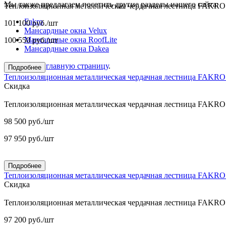
Мы также предлагаем посетить другие разделы нашего сайта:
Теплоизоляционная металлическая чердачная лестница FAKR
Fakro
101 100
руб.
/шт
Мансардные окна Velux
Мансардные окна RoofLite
100 550
руб.
/шт
Мансардные окна Dakea
Перейти на
главную страницу
.
Подробнее
Теплоизоляционная металлическая чердачная лестница FAKR
Скидка
Теплоизоляционная металлическая чердачная лестница FAKR
98 500
руб.
/шт
97 950
руб.
/шт
Подробнее
Теплоизоляционная металлическая чердачная лестница FAKR
Скидка
Теплоизоляционная металлическая чердачная лестница FAKR
97 200
руб.
/шт