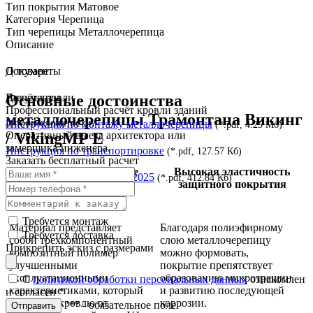
Тип покрытия
Матовое
Категория
Черепица
Тип черепицы
Металлочерепица
Описание
О товаре
Документы
Основные достоинства
Документы
Расчёт кровли
Профессиональный расчёт кровли зданий
металлочерепицы Трамонтана Викинг
любой сложности.
Инструкция по монтажу металлочерепицы
(*.pdf, 4.25 Мб)
/ VikingMP E
Оперативный выезд архитектора или
замерщика-инженера.
Инструкция по транспортировке
(*.pdf, 127.57 Кб)
Заказать бесплатный расчет
Уникальное покрытие
Высокая эластичность
Сертификат соответствия 2025
(*.pdf, 412.84 Кб)
VikingMP E
защитного покрытия
Требуется монтаж
Материал представляет
Благодаря полиэфирному
Требуется доставка
собой трехкомпонентный
слою металлочерепицу
Прикрепить эскиз с размерами
композитный полимер
можно формовать,
улучшенными
покрытие препятствует
эксплуатационными
образованию микротрещин
С
политикой обработки персональных данных
ознакомлен
характеристиками, который
и развитию последующей
и согласен
*
защищает кровлю от
коррозии.
"*" - обязательное поле
Отправить