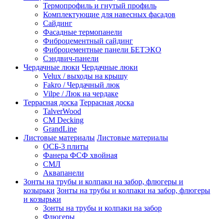
Термопрофиль и гнутый профиль
Комплектующие для навесных фасадов
Сайдинг
Фасадные термопанели
Фиброцементный сайдинг
Фиброцементные панели БЕТЭКО
Сэндвич-панели
Чердачные люки
Чердачные люки
Velux / выходы на крышу
Fakro / Чердачный люк
Vilpe / Люк на чердаке
Террасная доска
Террасная доска
TalverWood
CM Decking
GrandLine
Листовые материалы
Листовые материалы
ОСБ-3 плиты
Фанера ФСФ хвойная
СМЛ
Аквапанели
Зонты на трубы и колпаки на забор, флюгеры и
козырьки
Зонты на трубы и колпаки на забор, флюгеры
и козырьки
Зонты на трубы и колпаки на забор
Флюгеры