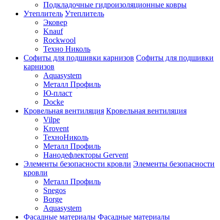
Подкладочные гидроизоляционные ковры
Утеплитель
Утеплитель
Эковер
Knauf
Rockwool
Техно Николь
Софиты для подшивки карнизов
Софиты для подшивки
карнизов
Aquasystem
Металл Профиль
Ю-пласт
Docke
Кровельная вентиляция
Кровельная вентиляция
Vilpe
Krovent
ТехноНиколь
Металл Профиль
Нанодефлекторы Gervent
Элементы безопасности кровли
Элементы безопасности
кровли
Металл Профиль
Snegos
Borge
Aquasystem
Фасадные материалы
Фасадные материалы