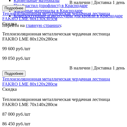
Кровельные материалы
В наличии
|
Доставка 1 день
Профнастил (профлист) в Краснодаре
Подробнее
Фасадные материалы в Краснодаре
Теплоизоляционная металлическая чердачная лестница
Комплектующие и аксессуары для кровли в Краснодаре
FAKRO LME 60х130х305см
Скидка
Перейти на
главную страницу
.
Теплоизоляционная металлическая чердачная лестница
FAKRO LME 80х120х280см
99 600
руб.
/шт
99 050
руб.
/шт
В наличии
|
Доставка 1 день
Подробнее
Теплоизоляционная металлическая чердачная лестница
FAKRO LME 80х120х280см
Скидка
Теплоизоляционная металлическая чердачная лестница
FAKRO LME 70х140х280см
87 000
руб.
/шт
86 450
руб.
/шт