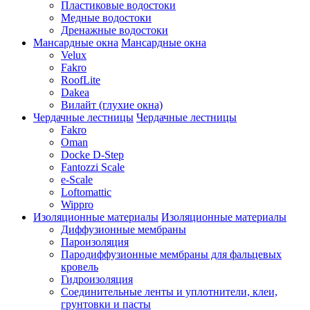
Пластиковые водостоки
Медные водостоки
Дренажные водостоки
Мансардные окна
Мансардные окна
Velux
Fakro
RoofLite
Dakea
Вилайт (глухие окна)
Чердачные лестницы
Чердачные лестницы
Fakro
Oman
Docke D-Step
Fantozzi Scale
e-Scale
Loftomattic
Wippro
Изоляционные материалы
Изоляционные материалы
Диффузионные мембраны
Пароизоляция
Пародиффузионные мембраны для фальцевых
кровель
Гидроизоляция
Соединительные ленты и уплотнители, клеи,
грунтовки и пасты