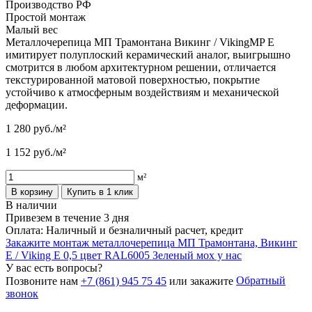
Производство РФ
Простой монтаж
Малый вес
Металлочерепица МП Трамонтана Викинг / VikingMP E
имитирует полуплоский керамический аналог, выигрышно
смотрится в любом архитектурном решении, отличается
текстурированной матовой поверхностью, покрытие
устойчиво к атмосферным воздействиям и механической
деформации.
1 280
руб./м²
1 152
руб./м²
м²
В корзину
Купить в 1 клик
В наличии
Привезем в течение 3 дня
Оплата: Наличный и безналичный расчет, кредит
Закажите монтаж металлочерепица МП Трамонтана, Викинг
Е / Viking E 0,5 цвет RAL6005 Зеленый мох у нас
У вас есть вопросы?
Обратный
Позвоните нам
+7 (861) 945 75 45
или закажите
звонок