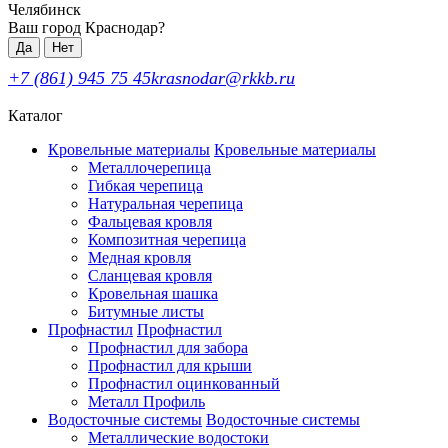
Челябинск
Ваш город Краснодар?
Да
Нет
+7 (861) 945 75 45
krasnodar@rkkb.ru
Каталог
Кровельные материалы
Кровельные материалы
Металлочерепица
Гибкая черепица
Натуральная черепица
Фальцевая кровля
Композитная черепица
Медная кровля
Сланцевая кровля
Кровельная шашка
Битумные листы
Профнастил
Профнастил
Профнастил для забора
Профнастил для крыши
Профнастил оцинкованный
Металл Профиль
Водосточные системы
Водосточные системы
Металлические водостоки